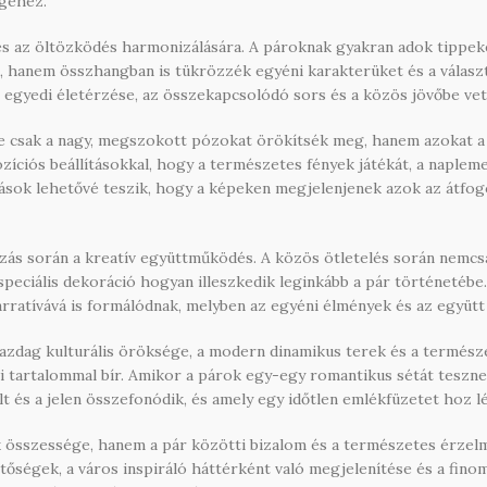
égéhez.
 és az öltözködés harmonizálására. A pároknak gyakran adok tippek
, hanem összhangban is tükrözzék egyéni karakterüket és a választ
r egyedi életérzése, az összekapcsolódó sors és a közös jövőbe ve
 csak a nagy, megszokott pózokat örökítsék meg, hanem azokat a s
iós beállításokkal, hogy a természetes fények játékát, a naplemen
sok lehetővé teszik, hogy a képeken megjelenjenek azok az átfogó
zás során a kreatív együttműködés. A közös ötletelés során nemcs
speciális dekoráció hogyan illeszkedik leginkább a pár történetébe.
ratívává is formálódnak, melyben az egyéni élmények és az együtt
 gazdag kulturális öröksége, a modern dinamikus terek és a termész
 tartalommal bír. Amikor a párok egy-egy romantikus sétát teszne
 és a jelen összefonódik, és amely egy időtlen emlékfüzetet hoz lé
összessége, hanem a pár közötti bizalom és a természetes érzelme
hetőségek, a város inspiráló háttérként való megjelenítése és a fin