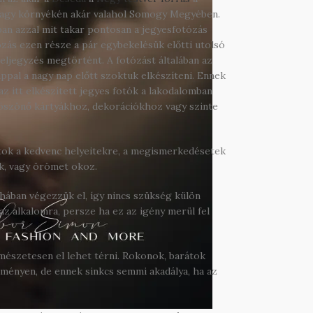
vagy környékén akár valahol Somogy Megyében.
ban azzal mit takar pontosan a jegyesfotózás
zás ezen része a pár egybekelésük előtti utolsó
 eljegyzés megtörtént. A fotózást általában az
ppal a nagy nap előtt szoktuk elkészíteni. Ennek
 az itt elkészített jegyes fotók a lakodalomban
köszönő kártyákhoz, dekorációkhoz vagy szinte
ttok a kedvenc helyeitekre, a megismerkedésetek
ek, vagy örömet okoz.
hában végezzük el, így nincs szükség külön
 az alkalomra, persze ha ez az igény merül fel
rmészetesen el lehet térni. Rokonok, barátok
ményen, de ennek sinkcs semmi akadálya, ha az