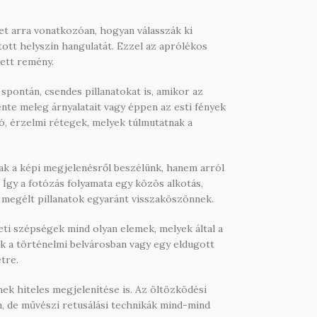
et arra vonatkozóan, hogyan válasszák ki
ott helyszín hangulatát. Ezzel az aprólékos
tett remény.
pontán, csendes pillanatokat is, amikor az
te meleg árnyalatait vagy éppen az esti fények
, érzelmi rétegek, melyek túlmutatnak a
ak a képi megjelenésről beszélünk, hanem arról
 Így a fotózás folyamata egy közös alkotás,
 megélt pillanatok egyaránt visszaköszönnek.
eti szépségek mind olyan elemek, melyek által a
k a történelmi belvárosban vagy egy eldugott
tre.
k hiteles megjelenítése is. Az öltözködési
om, de művészi retusálási technikák mind-mind