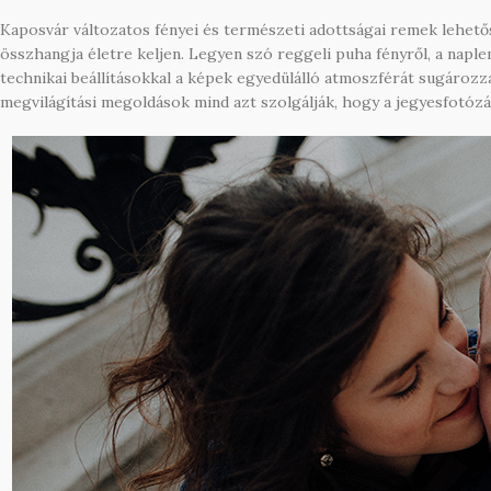
Kaposvár változatos fényei és természeti adottságai remek lehetős
összhangja életre keljen. Legyen szó reggeli puha fényről, a napl
technikai beállításokkal a képek egyedülálló atmoszférát sugározza
megvilágítási megoldások mind azt szolgálják, hogy a jegyesfotózá