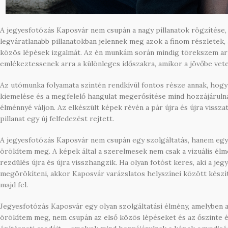
A jegyesfotózás Kaposvár nem csupán a nagy pillanatok rögzítése, 
legváratlanabb pillanatokban jelennek meg azok a finom részletek, 
közös lépések izgalmát. Az én munkám során mindig törekszem arra,
emlékeztessenek arra a különleges időszakra, amikor a jövőbe vet
Az utómunka folyamata szintén rendkívül fontos része annak, hogy 
kiemelése és a megfelelő hangulat megerősítése mind hozzájárulna
élménnyé váljon. Az elkészült képek révén a pár újra és újra viss
pillanat egy új felfedezést rejtett.
A jegyesfotózás Kaposvár nem csupán egy szolgáltatás, hanem egy
örökítem meg. A képek által a szerelmesek nem csak a vizuális él
rezdülés újra és újra visszhangzik. Ha olyan fotóst keres, aki a j
megörökíteni, akkor Kaposvár varázslatos helyszínei között készíte
majd fel.
Jegyesfotózás Kaposvár egy olyan szolgáltatási élmény, amelyben a 
örökítem meg, nem csupán az első közös lépéseket és az őszinte é