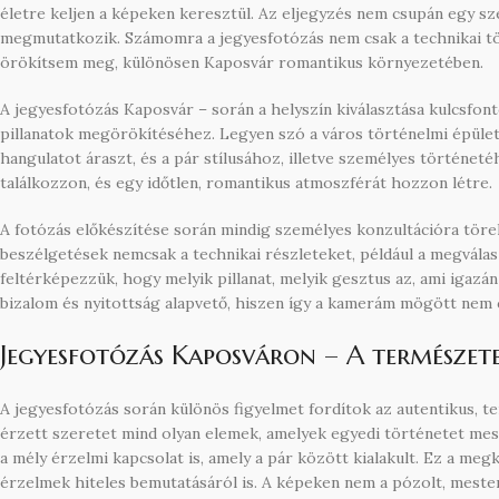
életre keljen a képeken keresztül. Az eljegyzés nem csupán egy s
megmutatkozik. Számomra a jegyesfotózás nem csak a technikai tök
örökítsem meg, különösen Kaposvár romantikus környezetében.
A jegyesfotózás Kaposvár – során a helyszín kiválasztása kulcsfont
pillanatok megörökítéséhez. Legyen szó a város történelmi épülete
hangulatot áraszt, és a pár stílusához, illetve személyes történeté
találkozzon, és egy időtlen, romantikus atmoszférát hozzon létre.
A fotózás előkészítése során mindig személyes konzultációra töre
beszélgetések nemcsak a technikai részleteket, például a megválasz
feltérképezzük, hogy melyik pillanat, melyik gesztus az, ami igazá
bizalom és nyitottság alapvető, hiszen így a kamerám mögött nem 
Jegyesfotózás Kaposváron – A természet
A jegyesfotózás során különös figyelmet fordítok az autentikus, te
érzett szeretet mind olyan elemek, amelyek egyedi történetet mes
a mély érzelmi kapcsolat is, amely a pár között kialakult. Ez a me
érzelmek hiteles bemutatásáról is. A képeken nem a pózolt, mester