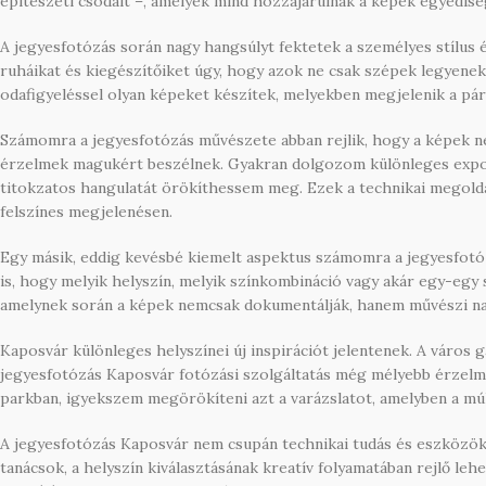
építészeti csodáit –, amelyek mind hozzájárulnak a képek egyedis
A jegyesfotózás során nagy hangsúlyt fektetek a személyes stílus
ruháikat és kiegészítőiket úgy, hogy azok ne csak szépek legyenek
odafigyeléssel olyan képeket készítek, melyekben megjelenik a pá
Számomra a jegyesfotózás művészete abban rejlik, hogy a képek ne
érzelmek magukért beszélnek. Gyakran dolgozom különleges expozíc
titokzatos hangulatát örökíthessem meg. Ezek a technikai megoldá
felszínes megjelenésen.
Egy másik, eddig kevésbé kiemelt aspektus számomra a jegyesfotó
is, hogy melyik helyszín, melyik színkombináció vagy akár egy-egy 
amelynek során a képek nemcsak dokumentálják, hanem művészi nar
Kaposvár különleges helyszínei új inspirációt jelentenek. A város
jegyesfotózás Kaposvár fotózási szolgáltatás még mélyebb érzelmi
parkban, igyekszem megörökíteni azt a varázslatot, amelyben a múlt
A jegyesfotózás Kaposvár nem csupán technikai tudás és eszközök 
tanácsok, a helyszín kiválasztásának kreatív folyamatában rejlő le