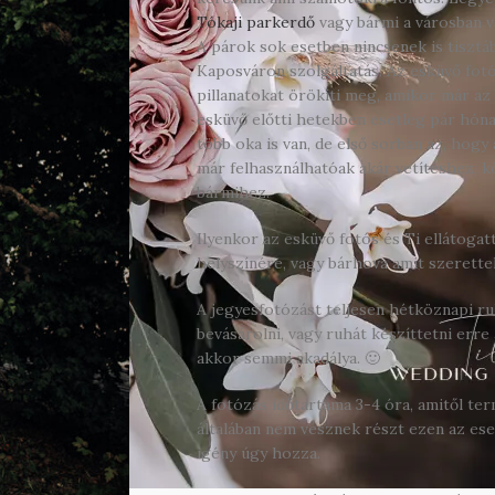
Tókaji parkerdő
vagy bármi a városban 
A párok sok esetben nincsenek is tisztá
Kaposváron szolgáltatás. Az esküvő fotó
pillanatokat örökíti meg, amikor már az
esküvő előtti hetekben esetleg pár hóna
több oka is van, de első sorban az, hogy
már felhasználhatóak akár vetítéshez, 
bármihez.
Ilyenkor az esküvő fotós és Ti ellátoga
helyszínére, vagy bárhova amit szerett
A jegyesfotózást teljesen hétköznapi ru
bevásárolni, vagy ruhát készíttetni erre
akkor semmi akadálya. 🙂
A fotózás időtartama 3-4 óra, amitől te
általában nem vesznek részt ezen az ese
igény úgy hozza.