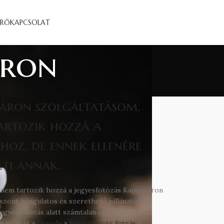
ÉRŐ
KAPCSOLAT
áron
váron szolgáltatásom,
tartozik hozzá a
oz, de ennek ellenére
eti annak.
 nem tartozik hozzá a jegyesfotózás Kaposváron
szont hangulatos és szerethető pillanatokkal
 jegyesfotózás alatt számtalan olyan helyet
n az akár a
Deseda
a
Négy testvér forrás
a