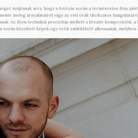
éget nyújtanak arra, hogy a fotózás során a természetes fény játé
emente meleg árnyalatairól vagy az esti órák titokzatos hangulatár
nak. Az ilyen technikai precizitás mellett a kreatív kompozíciók, 
s során készített képek egy örök emlékfüzét alkossanak, melyben a 