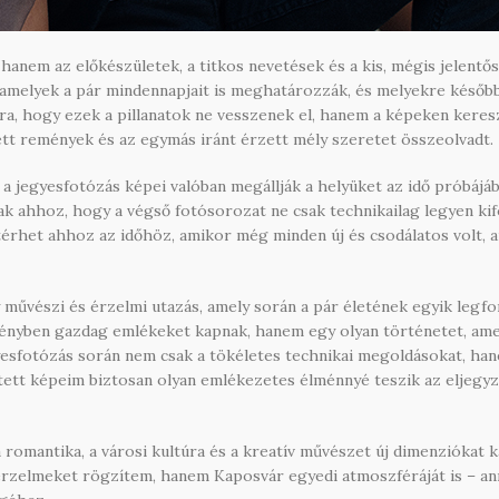
hanem az előkészületek, a titkos nevetések és a kis, mégis jelent
amelyek a pár mindennapjait is meghatározzák, és melyekre később v
 hogy ezek a pillanatok ne vesszenek el, hanem a képeken keresztü
ett remények és az egymás iránt érzett mély szeretet összeolvadt.
a jegyesfotózás képei valóban megállják a helyüket az idő próbájáb
k ahhoz, hogy a végső fotósorozat ne csak technikailag legyen kif
zatérhet ahhoz az időhöz, amikor még minden új és csodálatos volt
 művészi és érzelmi utazás, amely során a pár életének egyik leg
ményben gazdag emlékeket kapnak, hanem egy olyan történetet, ame
egyesfotózás során nem csak a tökéletes technikai megoldásokat, han
tt képeim biztosan olyan emlékezetes élménnyé teszik az eljegyzés 
romantika, a városi kultúra és a kreatív művészet új dimenziókat ka
rzelmeket rögzítem, hanem Kaposvár egyedi atmoszféráját is – ann