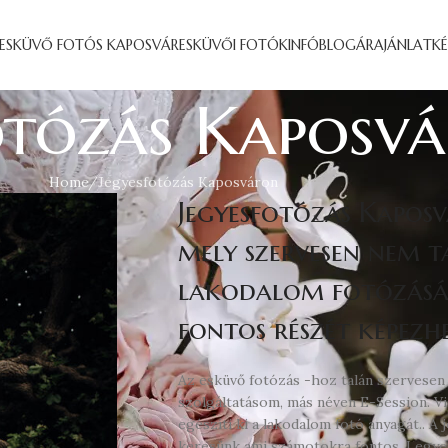
ESKÜVŐ FOTÓS KAPOSVÁR
ESKÜVŐI FOTÓK
INFÓ
BLOG
ÁRAJÁNLATK
otózás Kaposv
Home
Jegyesfotózás Kaposváron
Jegyesfotózás Kapos
mely szervesen nem 
lakodalom fotózásáh
fontos részét képezh
Az esküvő fotózás -hoz talán szervesen
szolgáltatásom, más néven E-Session. Vi
egészíti ki a lakodalom fotó anyagát.. A
keresünk ami számotokra fontos. Legye