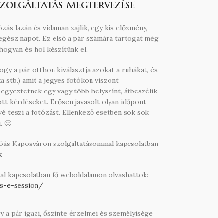
szolgáltatás megtervezése
ás lazán és vidáman zajlik, egy kis előzmény,
egész napot. Ez első a pár számára tartogat még
hogyan és hol készítünk el.
gy a pár otthon kiválasztja azokat a ruhákat, és
ka stb.) amit a jegyes fotókon viszont
 egyeztetnek egy vagy több helyszínt, átbeszélik
ott kérdéseket. Erősen javasolt olyan időpont
ővé teszi a fotózást. Ellenkező esetben sok sok
. 🙂
tóás Kaposváron szolgáltatásommal kapcsolatban
k
sal kapcsolatban fő weboldalamon olvashattok:
s-e-session/
 a pár igazi, őszinte érzelmei és személyisége