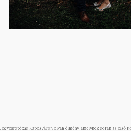
Jegyesfotózás Kaposváron olyan élmény, amelynek során az első köz