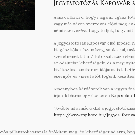
Jegyesfotózás Kaposvár 
Annak ellenére, hogy maga az egész fotóz
vagy más néven szervezés előzi meg az 
némi szervezést, hogy tudjuk, hogy mit 
A jegyesfotózás Kaposvár első lépése, ho
kiegészítőket (szemüveg, sapka, sál, tás
szeretnének látni. A fotóssal azaz velem
az odajutást lehetőségeit, és a még nyit
kiválasztása amikor az időjárás is lehet
esernyős és vizes fotót fogunk készíteni
Amennyiben kérdésetek van a jegyes fo
írjatok bátran egy üzenetet:
Kapcsolato
További információkkal a jegyesfotózás
https://www.tsphoto.hu/jegyes-fotoza
ös pillanatok varázsát örökítem meg, és lehetőséget ad arra, hogy