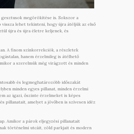
ős gesztusok megörökítése is. Sokszor a
issza lehet tekinteni, hogy újra átéljük az első
l újra és újra életre keljenek, és
an. A finom színkorrekciók, a részletek
ogástalan, hanem érzelmileg is átélhető
, amikor a szerelmük még virágzott és minden
fontosabb és legmeghatározóbb időszakát
lyben minden egyes pillanat, minden érzelmi
em az igazi, őszinte érzelmeket is képes
pillanatait, amelyet a jövőben is szívesen idéz
p. Amikor a párok eljegyzési pillanatait
ak történelmi utcáit, zöld parkjait és modern