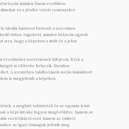
szetartozás minden finom rezdülése
 álmokat és a jövőbe vetett reményeket
y ideális hátteret biztosít a szerelmes
zkedő titkos zugokról, minden helyszín egyedi
d arra, hogy a képeken a múlt és a jelen
n érzelmeket szeretnének kifejezni. Ezek a
ségét is előtérbe helyezik. Ilyenkor
iket. A személyes találkozások során kialakított
alom is megjelenik a képeken.
tések, a meghitt tekintetek és az egymás iránt
sak a képi látvány legyen megörökítve, hanem az
ális esztétikáról szól, hanem az emberi
amikor az igazi önmaguk jelenik meg.