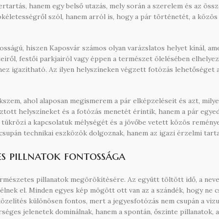
zertartás, hanem egy belső utazás, mely során a szerelem és az ös
életességről szól, hanem arról is, hogy a pár történetét, a közös
osságú, hiszen Kaposvár számos olyan varázslatos helyet kínál, amel
iről, festői parkjairól vagy éppen a természet ölelésében elhelye
hez igazítható. Az ilyen helyszíneken végzett fotózás lehetőséget a
kszem, ahol alaposan megismerem a pár elképzeléseit és azt, milye
tott helyszíneket és a fotózás menetét érintik, hanem a pár egyedi
n tükrözi a kapcsolatuk mélységét és a jövőbe vetett közös reménye
csupán technikai eszközök dolgoznak, hanem az igazi érzelmi tart
es pillnatok fontossága
rmészetes pillanatok megörökítésére. Az együtt töltött idő, a neve
élnek el. Minden egyes kép mögött ott van az a szándék, hogy ne c
gközelítés különösen fontos, mert a jegyesfotózás nem csupán a vizu
séges jelenetek dominálnak, hanem a spontán, őszinte pillanatok, 