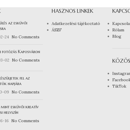
K
HASZNOS LINKEK
KAPCS
ülés az esküvői
Adatkezelési tájékoztató
Kapcsola
sra
ÁSZF
Rólam
Blog
02-24
No Comments
i fotózás Kaposváron
03-02
No Comments
KÖZÖS
Instagra
észüljetek fel az
Faceboo
tök napjára
TikTok
10-09
No Comments
 mint esküvői kreatív
i helyszín
6-16
No Comments