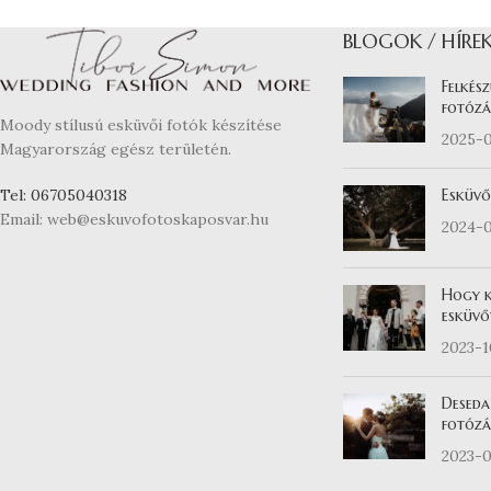
BLOGOK / HÍRE
Felkész
fotózá
Moody stílusú esküvői fotók készítése
2025-
Magyarország egész területén.
Esküvő
Tel: 06705040318
Email: web@eskuvofotoskaposvar.hu
2024-
Hogy k
esküvő
2023-
Deseda
fotózás
2023-0