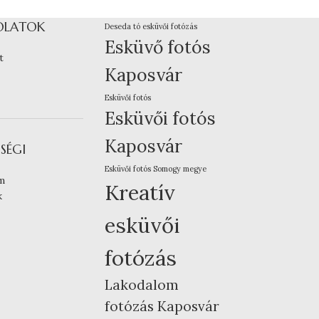
OLATOK
Deseda tó esküvői fotózás
Esküvő fotós
t
Kaposvár
Esküvői fotós
Esküvői fotós
Kaposvár
SÉGI
Esküvői fotós Somogy megye
m
Kreatív
k
esküvői
fotózás
Lakodalom
fotózás Kaposvár