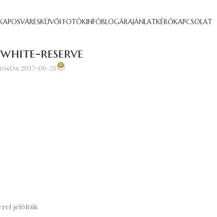
KAPOSVÁR
ESKÜVŐI FOTÓK
INFÓ
BLOG
ÁRAJÁNLATKÉRŐ
KAPCSOLAT
hite-reserve
0
tós
On 2017-06-21
rel jelöltük