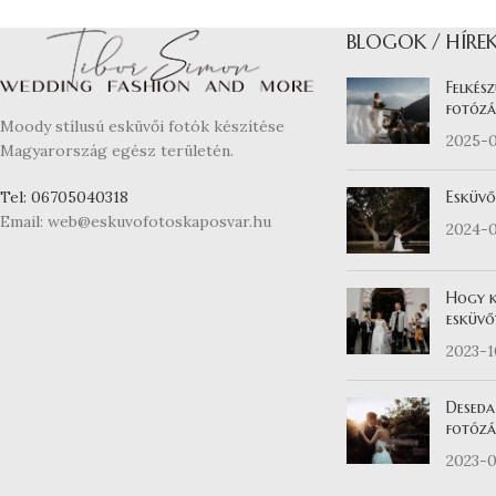
BLOGOK / HÍRE
Felkész
fotózá
Moody stílusú esküvői fotók készítése
2025-
Magyarország egész területén.
Esküvő
Tel: 06705040318
Email: web@eskuvofotoskaposvar.hu
2024-
Hogy k
esküvő
2023-
Deseda
fotózás
2023-0