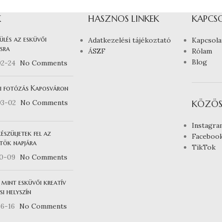
K
HASZNOS LINKEK
KAPCS
ülés az esküvői
Adatkezelési tájékoztató
Kapcsola
sra
ÁSZF
Rólam
Blog
02-24
No Comments
i fotózás Kaposváron
03-02
No Comments
KÖZÖS
Instagra
észüljetek fel az
Faceboo
tök napjára
TikTok
10-09
No Comments
 mint esküvői kreatív
i helyszín
6-16
No Comments