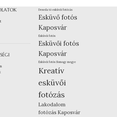
OLATOK
Deseda tó esküvői fotózás
Esküvő fotós
t
Kaposvár
Esküvői fotós
Esküvői fotós
Kaposvár
SÉGI
Esküvői fotós Somogy megye
m
Kreatív
k
esküvői
fotózás
Lakodalom
fotózás Kaposvár