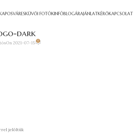
KAPOSVÁR
ESKÜVŐI FOTÓK
INFÓ
BLOG
ÁRAJÁNLATKÉRŐ
KAPCSOLAT
ogo-dark
0
tós
On 2021-07-15
rel jelöltük