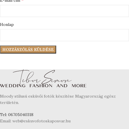
E-mail cím
Honlap
Moody stílusú esküvői fotók készítése Magyarország egész
területén.
Tel: 06705040318
Email: web@eskuvofotoskaposvar.hu