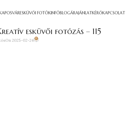
KAPOSVÁR
ESKÜVŐI FOTÓK
INFÓ
BLOG
ÁRAJÁNLATKÉRŐ
KAPCSOLAT
reatív esküvői fotózás – 115
0
tós
On 2025-02-24