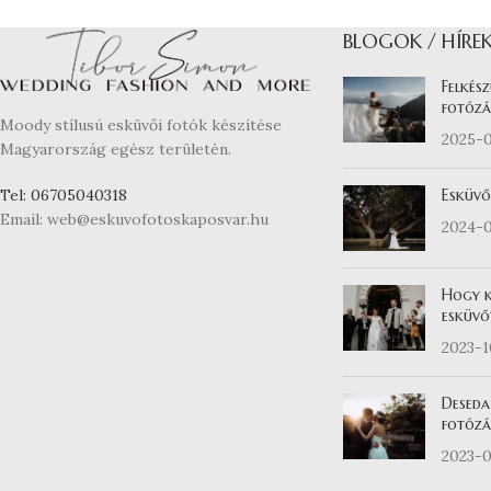
BLOGOK / HÍRE
Felkész
fotózá
Moody stílusú esküvői fotók készítése
2025-
Magyarország egész területén.
Esküvő
Tel: 06705040318
Email: web@eskuvofotoskaposvar.hu
2024-
Hogy k
esküvő
2023-
Deseda
fotózás
2023-0