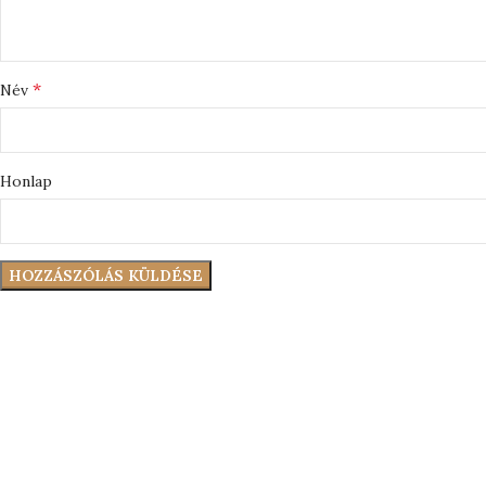
*
Név
Honlap