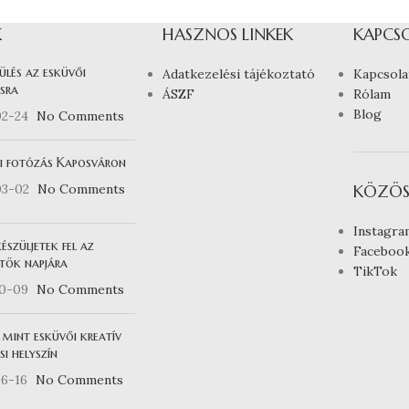
K
HASZNOS LINKEK
KAPCS
ülés az esküvői
Adatkezelési tájékoztató
Kapcsola
sra
ÁSZF
Rólam
Blog
02-24
No Comments
i fotózás Kaposváron
03-02
No Comments
KÖZÖS
Instagra
észüljetek fel az
Faceboo
tök napjára
TikTok
10-09
No Comments
 mint esküvői kreatív
i helyszín
6-16
No Comments