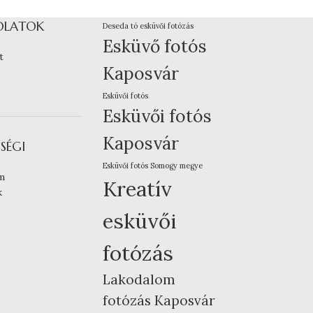
OLATOK
Deseda tó esküvői fotózás
Esküvő fotós
t
Kaposvár
Esküvői fotós
Esküvői fotós
Kaposvár
SÉGI
Esküvői fotós Somogy megye
m
Kreatív
k
esküvői
fotózás
Lakodalom
fotózás Kaposvár