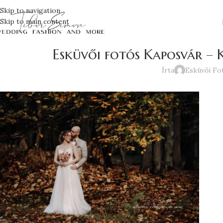
Skip to navigation
Skip to main content
Esküvői fotós Kaposvár – K
Írta
Esküvői Fo