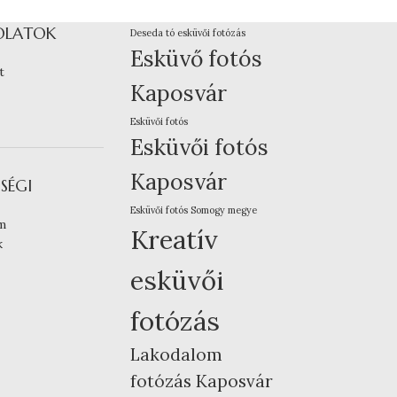
OLATOK
Deseda tó esküvői fotózás
Esküvő fotós
t
Kaposvár
Esküvői fotós
Esküvői fotós
Kaposvár
SÉGI
Esküvői fotós Somogy megye
m
Kreatív
k
esküvői
fotózás
Lakodalom
fotózás Kaposvár