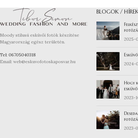
BLOGOK / HÍRE
Felkész
fotózá
Moody stílusú esküvői fotók készítése
2025-
Magyarország egész területén.
Esküvő
Tel: 06705040318
Email: web@eskuvofotoskaposvar.hu
2024-
Hogy k
esküvő
2023-
Deseda
fotózás
2023-0