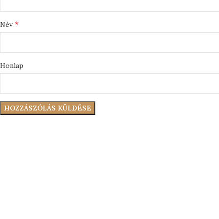
*
Név
Honlap