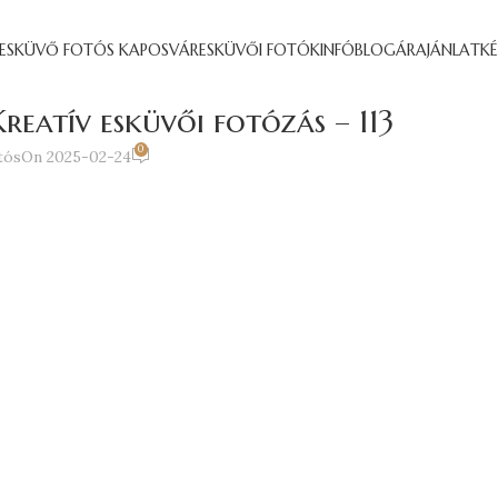
ESKÜVŐ FOTÓS KAPOSVÁR
ESKÜVŐI FOTÓK
INFÓ
BLOG
ÁRAJÁNLATK
reatív esküvői fotózás – 113
0
tós
On 2025-02-24