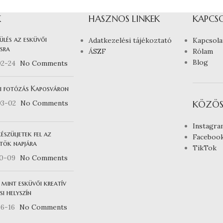
K
HASZNOS LINKEK
KAPCS
ülés az esküvői
Adatkezelési tájékoztató
Kapcsola
sra
ÁSZF
Rólam
Blog
02-24
No Comments
i fotózás Kaposváron
03-02
No Comments
KÖZÖS
Instagra
észüljetek fel az
Faceboo
tök napjára
TikTok
10-09
No Comments
 mint esküvői kreatív
i helyszín
6-16
No Comments