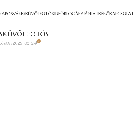
KAPOSVÁR
ESKÜVŐI FOTÓK
INFÓ
BLOG
ÁRAJÁNLATKÉRŐ
KAPCSOLAT
sküvői fotós
0
tós
On 2025-02-24