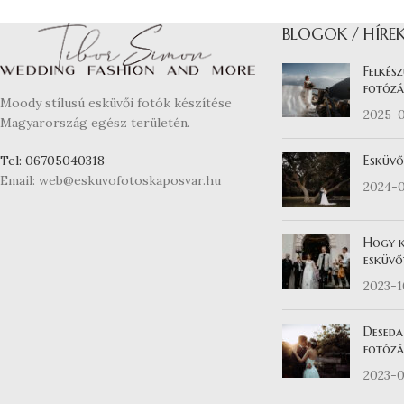
BLOGOK / HÍRE
Felkész
fotózá
Moody stílusú esküvői fotók készítése
2025-
Magyarország egész területén.
Esküvő
Tel: 06705040318
Email: web@eskuvofotoskaposvar.hu
2024-
Hogy k
esküvő
2023-
Deseda
fotózás
2023-0