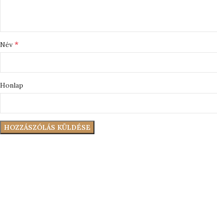
*
Név
Honlap