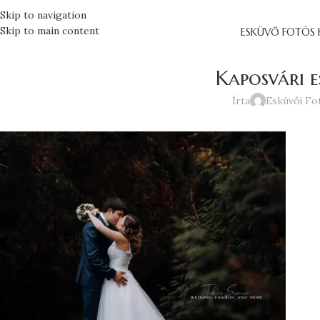
Skip to navigation
Skip to main content
ESKÜVŐ FOTÓS 
Kaposvári e
Írta
Esküvői Fo