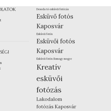
OLATOK
Deseda tó esküvői fotózás
Esküvő fotós
t
Kaposvár
Esküvői fotós
Esküvői fotós
Kaposvár
SÉGI
Esküvői fotós Somogy megye
m
Kreatív
k
esküvői
fotózás
Lakodalom
fotózás Kaposvár