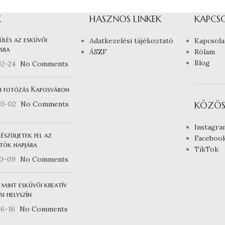
K
HASZNOS LINKEK
KAPCS
ülés az esküvői
Adatkezelési tájékoztató
Kapcsola
sra
ÁSZF
Rólam
Blog
02-24
No Comments
i fotózás Kaposváron
03-02
No Comments
KÖZÖS
Instagra
észüljetek fel az
Faceboo
tök napjára
TikTok
10-09
No Comments
 mint esküvői kreatív
i helyszín
6-16
No Comments