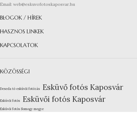
Email: web@eskuvofotoskaposvar.hu
BLOGOK / HÍREK
HASZNOS LINKEK
KAPCSOLATOK
KÖZÖSSÉGI
Esküvő fotós Kaposvár
Deseda tó esküvői fotózás
Esküvői fotós Kaposvár
Esküvői fotós
Esküvői fotós Somogy megye
Kreatív esküvői fotózás
Lakodalom fotózás Kaposvár