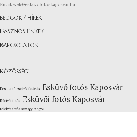
Email: web@eskuvofotoskaposvar.hu
BLOGOK / HÍREK
HASZNOS LINKEK
KAPCSOLATOK
KÖZÖSSÉGI
Esküvő fotós Kaposvár
Deseda tó esküvői fotózás
Esküvői fotós Kaposvár
Esküvői fotós
Esküvői fotós Somogy megye
Kreatív esküvői fotózás
Lakodalom fotózás Kaposvár