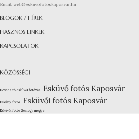
Email: web@eskuvofotoskaposvar.hu
BLOGOK / HÍREK
HASZNOS LINKEK
KAPCSOLATOK
KÖZÖSSÉGI
Esküvő fotós Kaposvár
Deseda tó esküvői fotózás
Esküvői fotós Kaposvár
Esküvői fotós
Esküvői fotós Somogy megye
Kreatív esküvői fotózás
Lakodalom fotózás Kaposvár