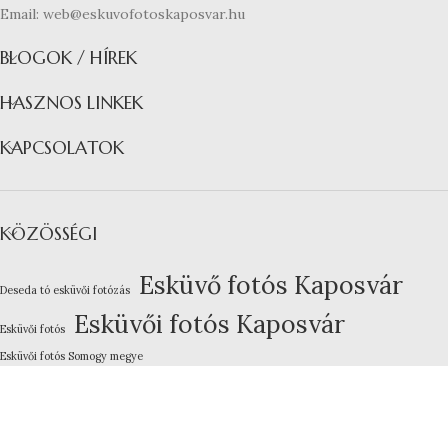
Email: web@eskuvofotoskaposvar.hu
BLOGOK / HÍREK
HASZNOS LINKEK
KAPCSOLATOK
KÖZÖSSÉGI
Esküvő fotós Kaposvár
Deseda tó esküvői fotózás
Esküvői fotós Kaposvár
Esküvői fotós
Esküvői fotós Somogy megye
Kreatív esküvői fotózás
Lakodalom fotózás Kaposvár