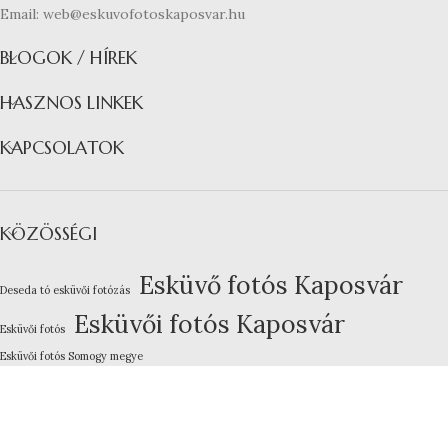
Email: web@eskuvofotoskaposvar.hu
BLOGOK / HÍREK
HASZNOS LINKEK
KAPCSOLATOK
KÖZÖSSÉGI
Esküvő fotós Kaposvár
Deseda tó esküvői fotózás
Esküvői fotós Kaposvár
Esküvői fotós
Esküvői fotós Somogy megye
Kreatív esküvői fotózás
Lakodalom fotózás Kaposvár