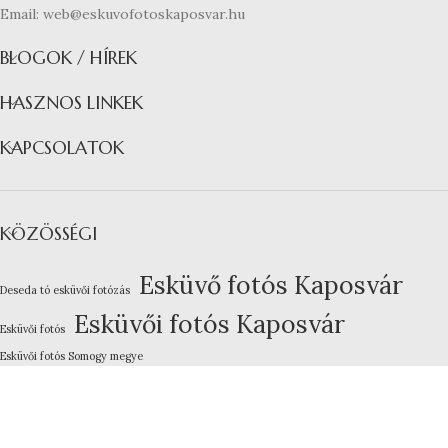
Email: web@eskuvofotoskaposvar.hu
BLOGOK / HÍREK
HASZNOS LINKEK
KAPCSOLATOK
KÖZÖSSÉGI
Esküvő fotós Kaposvár
Deseda tó esküvői fotózás
Esküvői fotós Kaposvár
Esküvői fotós
Esküvői fotós Somogy megye
Kreatív esküvői fotózás
Lakodalom fotózás Kaposvár