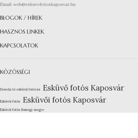
Email: web@eskuvofotoskaposvar.hu
BLOGOK / HÍREK
HASZNOS LINKEK
KAPCSOLATOK
KÖZÖSSÉGI
Esküvő fotós Kaposvár
Deseda tó esküvői fotózás
Esküvői fotós Kaposvár
Esküvői fotós
Esküvői fotós Somogy megye
Kreatív esküvői fotózás
Lakodalom fotózás Kaposvár