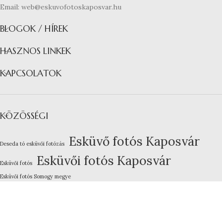
Email: web@eskuvofotoskaposvar.hu
BLOGOK / HÍREK
HASZNOS LINKEK
KAPCSOLATOK
KÖZÖSSÉGI
Esküvő fotós Kaposvár
Deseda tó esküvői fotózás
Esküvői fotós Kaposvár
Esküvői fotós
Esküvői fotós Somogy megye
Kreatív esküvői fotózás
Lakodalom fotózás Kaposvár