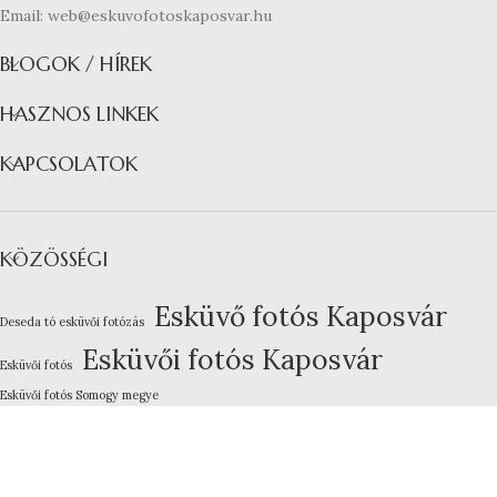
Email: web@eskuvofotoskaposvar.hu
BLOGOK / HÍREK
HASZNOS LINKEK
KAPCSOLATOK
KÖZÖSSÉGI
Esküvő fotós Kaposvár
Deseda tó esküvői fotózás
Esküvői fotós Kaposvár
Esküvői fotós
Esküvői fotós Somogy megye
Kreatív esküvői fotózás
Lakodalom fotózás Kaposvár