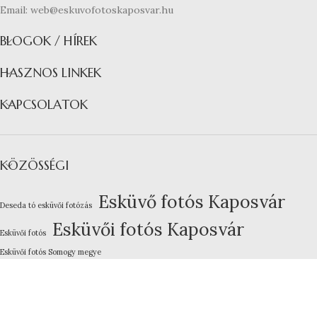
Email: web@eskuvofotoskaposvar.hu
BLOGOK / HÍREK
HASZNOS LINKEK
KAPCSOLATOK
KÖZÖSSÉGI
Esküvő fotós Kaposvár
Deseda tó esküvői fotózás
Esküvői fotós Kaposvár
Esküvői fotós
Esküvői fotós Somogy megye
Kreatív esküvői fotózás
Lakodalom fotózás Kaposvár