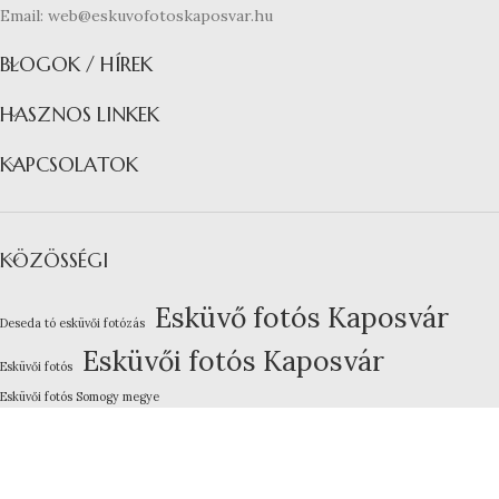
Email: web@eskuvofotoskaposvar.hu
BLOGOK / HÍREK
HASZNOS LINKEK
KAPCSOLATOK
KÖZÖSSÉGI
Esküvő fotós Kaposvár
Deseda tó esküvői fotózás
Esküvői fotós Kaposvár
Esküvői fotós
Esküvői fotós Somogy megye
Kreatív esküvői fotózás
Lakodalom fotózás Kaposvár