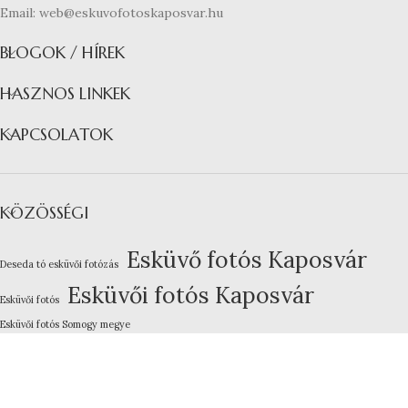
Email: web@eskuvofotoskaposvar.hu
BLOGOK / HÍREK
HASZNOS LINKEK
KAPCSOLATOK
KÖZÖSSÉGI
Esküvő fotós Kaposvár
Deseda tó esküvői fotózás
Esküvői fotós Kaposvár
Esküvői fotós
Esküvői fotós Somogy megye
Kreatív esküvői fotózás
Lakodalom fotózás Kaposvár