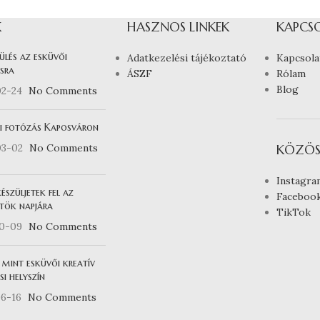
K
HASZNOS LINKEK
KAPCS
ülés az esküvői
Adatkezelési tájékoztató
Kapcsola
sra
ÁSZF
Rólam
Blog
02-24
No Comments
i fotózás Kaposváron
03-02
No Comments
KÖZÖS
Instagra
észüljetek fel az
Faceboo
tök napjára
TikTok
10-09
No Comments
 mint esküvői kreatív
i helyszín
6-16
No Comments