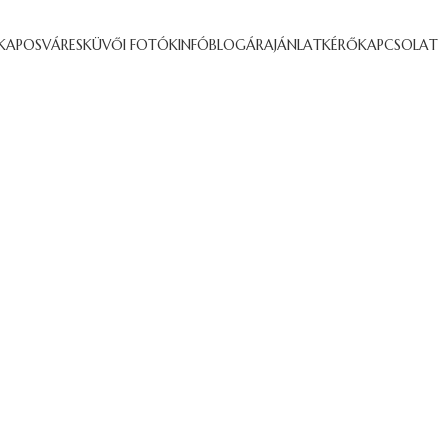
KAPOSVÁR
ESKÜVŐI FOTÓK
INFÓ
BLOG
ÁRAJÁNLATKÉRŐ
KAPCSOLAT