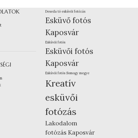
OLATOK
Deseda tó esküvői fotózás
Esküvő fotós
t
Kaposvár
Esküvői fotós
Esküvői fotós
Kaposvár
SÉGI
Esküvői fotós Somogy megye
m
Kreatív
k
esküvői
fotózás
Lakodalom
fotózás Kaposvár