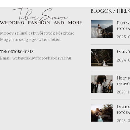
BLOGOK / HÍRE
Felkész
fotózá
Moody stílusú esküvői fotók készítése
2025-
Magyarország egész területén.
Esküvő
Tel: 06705040318
Email: web@eskuvofotoskaposvar.hu
2024-
Hogy k
esküvő
2023-
Deseda
fotózás
2023-0