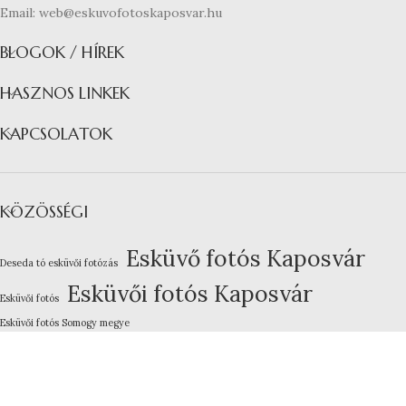
Email: web@eskuvofotoskaposvar.hu
BLOGOK / HÍREK
HASZNOS LINKEK
KAPCSOLATOK
KÖZÖSSÉGI
Esküvő fotós Kaposvár
Deseda tó esküvői fotózás
Esküvői fotós Kaposvár
Esküvői fotós
Esküvői fotós Somogy megye
Kreatív esküvői fotózás
Lakodalom fotózás Kaposvár