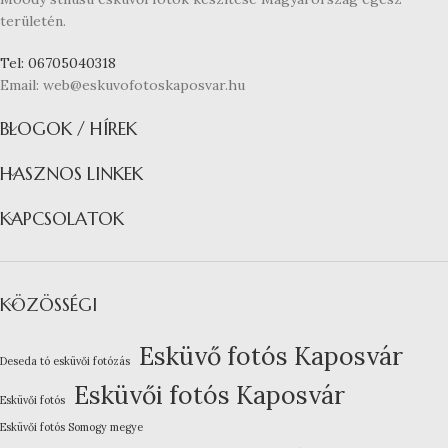
területén.
Tel: 06705040318
Email: web@eskuvofotoskaposvar.hu
BLOGOK / HÍREK
HASZNOS LINKEK
KAPCSOLATOK
KÖZÖSSÉGI
Esküvő fotós Kaposvár
Deseda tó esküvői fotózás
Esküvői fotós Kaposvár
Esküvői fotós
Esküvői fotós Somogy megye