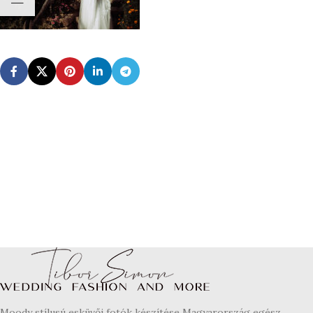
Moody stílusú esküvői fotók készítése Magyarország egész