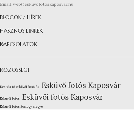
Email: web@eskuvofotoskaposvar.hu
BLOGOK / HÍREK
HASZNOS LINKEK
KAPCSOLATOK
KÖZÖSSÉGI
Esküvő fotós Kaposvár
Deseda tó esküvői fotózás
Esküvői fotós Kaposvár
Esküvői fotós
Esküvői fotós Somogy megye
Kreatív esküvői fotózás
Lakodalom fotózás Kaposvár