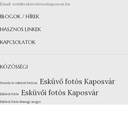
Email: web@eskuvofotoskaposvar.hu
BLOGOK / HÍREK
HASZNOS LINKEK
KAPCSOLATOK
KÖZÖSSÉGI
Esküvő fotós Kaposvár
Deseda tó esküvői fotózás
Esküvői fotós Kaposvár
Esküvői fotós
Esküvői fotós Somogy megye
Kreatív esküvői fotózás
Lakodalom fotózás Kaposvár