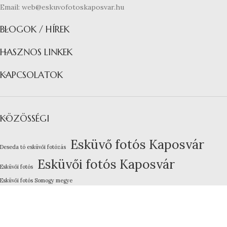
Email: web@eskuvofotoskaposvar.hu
BLOGOK / HÍREK
HASZNOS LINKEK
KAPCSOLATOK
KÖZÖSSÉGI
Esküvő fotós Kaposvár
Deseda tó esküvői fotózás
Esküvői fotós Kaposvár
Esküvői fotós
Esküvői fotós Somogy megye
Kreatív esküvői fotózás
Lakodalom fotózás Kaposvár