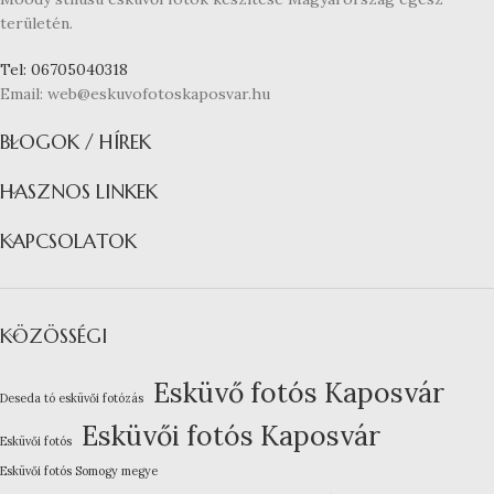
területén.
Tel: 06705040318
Email: web@eskuvofotoskaposvar.hu
BLOGOK / HÍREK
HASZNOS LINKEK
KAPCSOLATOK
KÖZÖSSÉGI
Esküvő fotós Kaposvár
Deseda tó esküvői fotózás
Esküvői fotós Kaposvár
Esküvői fotós
Esküvői fotós Somogy megye