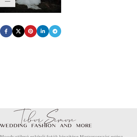
Moody stílusú esküvői fotók készítése Magyarország egész