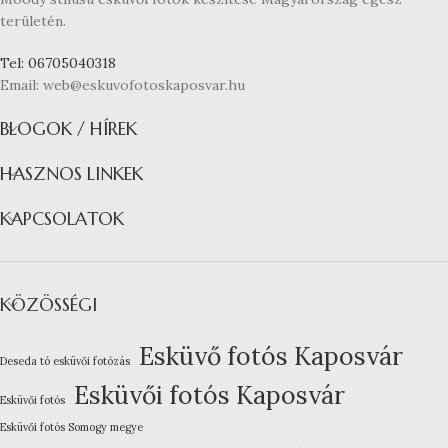
területén.
Tel: 06705040318
Email: web@eskuvofotoskaposvar.hu
BLOGOK / HÍREK
HASZNOS LINKEK
KAPCSOLATOK
KÖZÖSSÉGI
Esküvő fotós Kaposvár
Deseda tó esküvői fotózás
Esküvői fotós Kaposvár
Esküvői fotós
Esküvői fotós Somogy megye