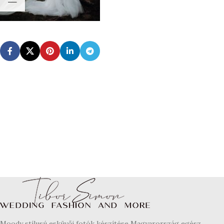
Moody stílusú esküvői fotók készítése Magyarország egész