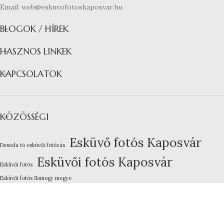
Email: web@eskuvofotoskaposvar.hu
BLOGOK / HÍREK
HASZNOS LINKEK
KAPCSOLATOK
KÖZÖSSÉGI
Esküvő fotós Kaposvár
Deseda tó esküvői fotózás
Esküvői fotós Kaposvár
Esküvői fotós
Esküvői fotós Somogy megye
Kreatív esküvői fotózás
Lakodalom fotózás Kaposvár