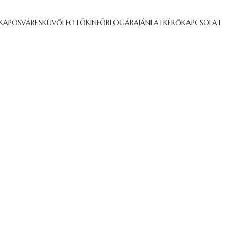
KAPOSVÁR
ESKÜVŐI FOTÓK
INFÓ
BLOG
ÁRAJÁNLATKÉRŐ
KAPCSOLAT