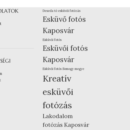
OLATOK
Deseda tó esküvői fotózás
Esküvő fotós
t
Kaposvár
Esküvői fotós
Esküvői fotós
Kaposvár
SÉGI
Esküvői fotós Somogy megye
m
Kreatív
k
esküvői
fotózás
Lakodalom
fotózás Kaposvár