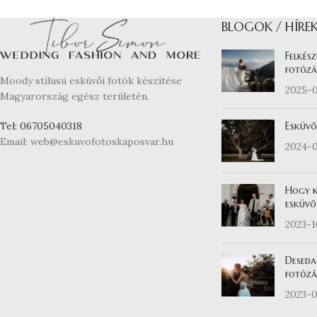
BLOGOK / HÍRE
Felkész
fotózá
Moody stílusú esküvői fotók készítése
2025-
Magyarország egész területén.
Esküvő
Tel: 06705040318
Email: web@eskuvofotoskaposvar.hu
2024-
Hogy k
esküvő
2023-
Deseda
fotózás
2023-0