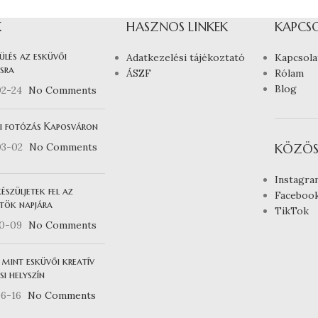
K
HASZNOS LINKEK
KAPCS
ülés az esküvői
Adatkezelési tájékoztató
Kapcsola
sra
ÁSZF
Rólam
Blog
02-24
No Comments
i fotózás Kaposváron
03-02
No Comments
KÖZÖS
Instagra
észüljetek fel az
Faceboo
tök napjára
TikTok
10-09
No Comments
 mint esküvői kreatív
i helyszín
6-16
No Comments