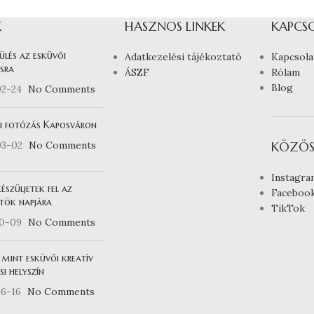
K
HASZNOS LINKEK
KAPCS
ülés az esküvői
Adatkezelési tájékoztató
Kapcsola
sra
ÁSZF
Rólam
Blog
02-24
No Comments
i fotózás Kaposváron
03-02
No Comments
KÖZÖS
Instagra
észüljetek fel az
Faceboo
tök napjára
TikTok
10-09
No Comments
 mint esküvői kreatív
i helyszín
6-16
No Comments