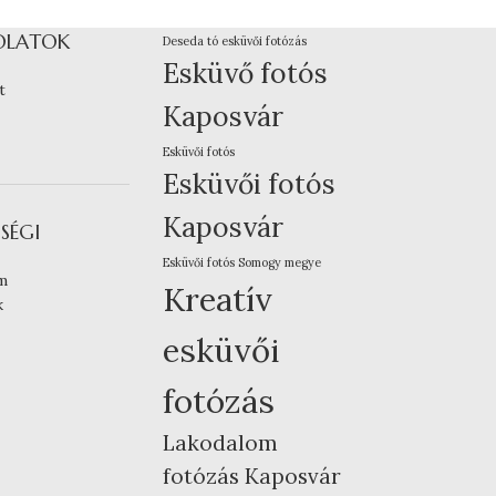
OLATOK
Deseda tó esküvői fotózás
Esküvő fotós
t
Kaposvár
Esküvői fotós
Esküvői fotós
Kaposvár
SÉGI
Esküvői fotós Somogy megye
m
Kreatív
k
esküvői
fotózás
Lakodalom
fotózás Kaposvár