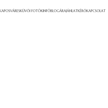
KAPOSVÁR
ESKÜVŐI FOTÓK
INFÓ
BLOG
ÁRAJÁNLATKÉRŐ
KAPCSOLAT