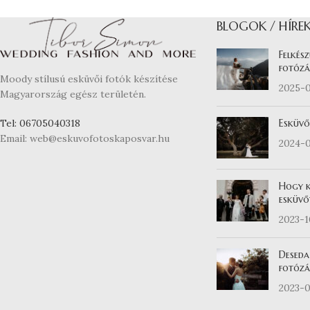
BLOGOK / HÍRE
Felkész
fotózá
Moody stílusú esküvői fotók készítése
2025-
Magyarország egész területén.
Esküvő
Tel: 06705040318
Email: web@eskuvofotoskaposvar.hu
2024-
Hogy k
esküvő
2023-
Deseda
fotózás
2023-0