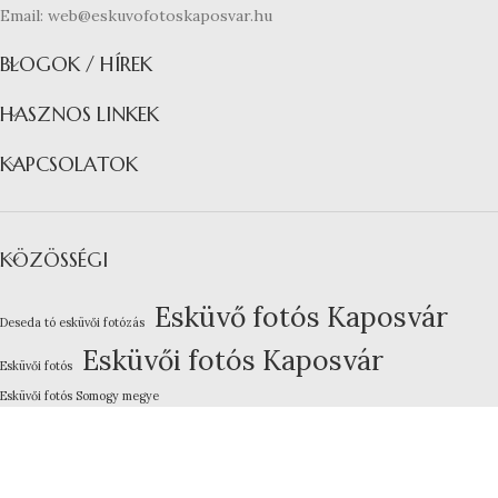
Email: web@eskuvofotoskaposvar.hu
BLOGOK / HÍREK
HASZNOS LINKEK
KAPCSOLATOK
KÖZÖSSÉGI
Esküvő fotós Kaposvár
Deseda tó esküvői fotózás
Esküvői fotós Kaposvár
Esküvői fotós
Esküvői fotós Somogy megye
Kreatív esküvői fotózás
Lakodalom fotózás Kaposvár