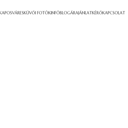
KAPOSVÁR
ESKÜVŐI FOTÓK
INFÓ
BLOG
ÁRAJÁNLATKÉRŐ
KAPCSOLAT