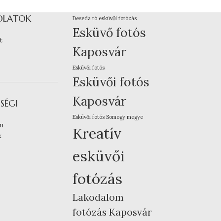
OLATOK
Deseda tó esküvői fotózás
Esküvő fotós
t
Kaposvár
Esküvői fotós
Esküvői fotós
Kaposvár
SÉGI
Esküvői fotós Somogy megye
m
Kreatív
k
esküvői
fotózás
Lakodalom
fotózás Kaposvár