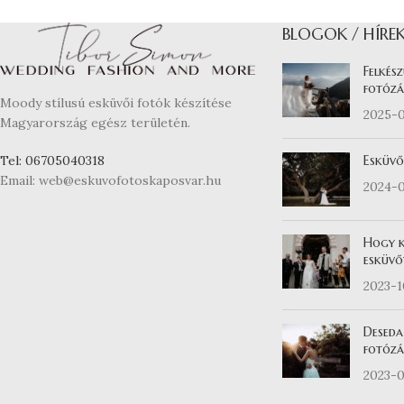
BLOGOK / HÍRE
Felkész
fotózá
Moody stílusú esküvői fotók készítése
2025-
Magyarország egész területén.
Esküvő
Tel: 06705040318
Email: web@eskuvofotoskaposvar.hu
2024-
Hogy k
esküvő
2023-
Deseda
fotózás
2023-0