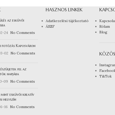
K
HASZNOS LINKEK
KAPCS
ülés az esküvői
Adatkezelési tájékoztató
Kapcsola
sra
ÁSZF
Rólam
Blog
02-24
No Comments
i fotózás Kaposváron
03-02
No Comments
KÖZÖS
Instagra
észüljetek fel az
Faceboo
tök napjára
TikTok
10-09
No Comments
 mint esküvői kreatív
i helyszín
6-16
No Comments