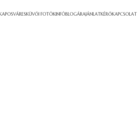
KAPOSVÁR
ESKÜVŐI FOTÓK
INFÓ
BLOG
ÁRAJÁNLATKÉRŐ
KAPCSOLAT