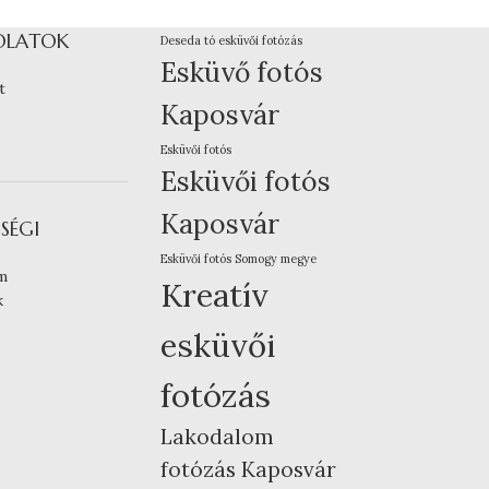
OLATOK
Deseda tó esküvői fotózás
Esküvő fotós
t
Kaposvár
Esküvői fotós
Esküvői fotós
Kaposvár
SÉGI
Esküvői fotós Somogy megye
m
Kreatív
k
esküvői
fotózás
Lakodalom
fotózás Kaposvár