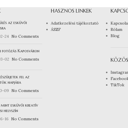
K
HASZNOS LINKEK
KAPCS
ülés az esküvői
Adatkezelési tájékoztató
Kapcsola
sra
ÁSZF
Rólam
Blog
02-24
No Comments
i fotózás Kaposváron
03-02
No Comments
KÖZÖS
Instagra
észüljetek fel az
Faceboo
tök napjára
TikTok
10-09
No Comments
 mint esküvői kreatív
i helyszín
6-16
No Comments