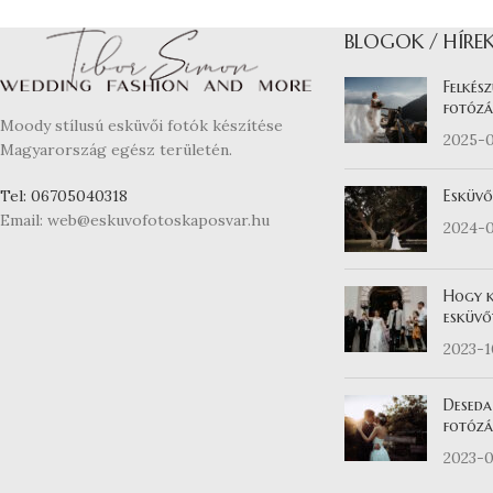
BLOGOK / HÍRE
Felkész
fotózá
Moody stílusú esküvői fotók készítése
2025-
Magyarország egész területén.
Esküvő
Tel: 06705040318
Email: web@eskuvofotoskaposvar.hu
2024-
Hogy k
esküvő
2023-
Deseda
fotózás
2023-0