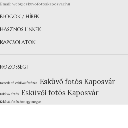
Email: web@eskuvofotoskaposvar.hu
BLOGOK / HÍREK
HASZNOS LINKEK
KAPCSOLATOK
KÖZÖSSÉGI
Esküvő fotós Kaposvár
Deseda tó esküvői fotózás
Esküvői fotós Kaposvár
Esküvői fotós
Esküvői fotós Somogy megye
Kreatív esküvői fotózás
Lakodalom fotózás Kaposvár