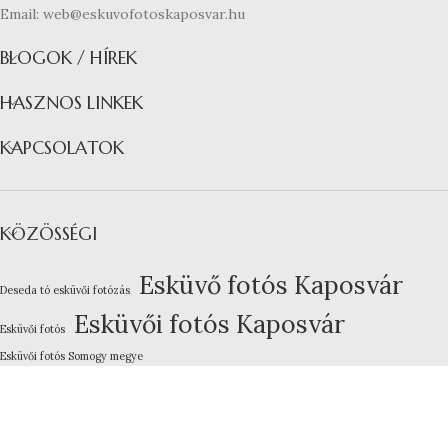
Email: web@eskuvofotoskaposvar.hu
BLOGOK / HÍREK
HASZNOS LINKEK
KAPCSOLATOK
KÖZÖSSÉGI
Esküvő fotós Kaposvár
Deseda tó esküvői fotózás
Esküvői fotós Kaposvár
Esküvői fotós
Esküvői fotós Somogy megye
Kreatív esküvői fotózás
Lakodalom fotózás Kaposvár