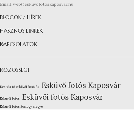
Email: web@eskuvofotoskaposvar.hu
BLOGOK / HÍREK
HASZNOS LINKEK
KAPCSOLATOK
KÖZÖSSÉGI
Esküvő fotós Kaposvár
Deseda tó esküvői fotózás
Esküvői fotós Kaposvár
Esküvői fotós
Esküvői fotós Somogy megye
Kreatív esküvői fotózás
Lakodalom fotózás Kaposvár