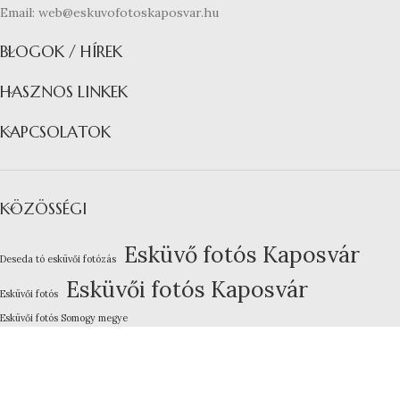
Email: web@eskuvofotoskaposvar.hu
BLOGOK / HÍREK
HASZNOS LINKEK
KAPCSOLATOK
KÖZÖSSÉGI
Esküvő fotós Kaposvár
Deseda tó esküvői fotózás
Esküvői fotós Kaposvár
Esküvői fotós
Esküvői fotós Somogy megye
Kreatív esküvői fotózás
Lakodalom fotózás Kaposvár