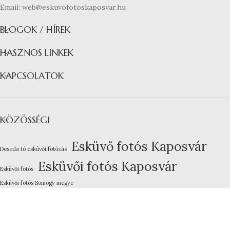
Email: web@eskuvofotoskaposvar.hu
BLOGOK / HÍREK
HASZNOS LINKEK
KAPCSOLATOK
KÖZÖSSÉGI
Esküvő fotós Kaposvár
Deseda tó esküvői fotózás
Esküvői fotós Kaposvár
Esküvői fotós
Esküvői fotós Somogy megye
Kreatív esküvői fotózás
Lakodalom fotózás Kaposvár