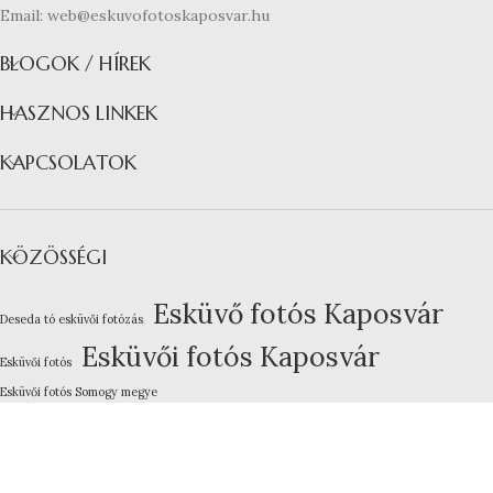
Email: web@eskuvofotoskaposvar.hu
BLOGOK / HÍREK
HASZNOS LINKEK
KAPCSOLATOK
KÖZÖSSÉGI
Esküvő fotós Kaposvár
Deseda tó esküvői fotózás
Esküvői fotós Kaposvár
Esküvői fotós
Esküvői fotós Somogy megye
Kreatív esküvői fotózás
Lakodalom fotózás Kaposvár