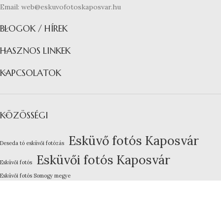
Email: web@eskuvofotoskaposvar.hu
BLOGOK / HÍREK
HASZNOS LINKEK
KAPCSOLATOK
KÖZÖSSÉGI
Esküvő fotós Kaposvár
Deseda tó esküvői fotózás
Esküvői fotós Kaposvár
Esküvői fotós
Esküvői fotós Somogy megye
Kreatív esküvői fotózás
Lakodalom fotózás Kaposvár