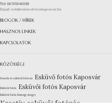
Tel: 06705040318
Email: web@eskuvofotoskaposvar.hu
BLOGOK / HÍREK
HASZNOS LINKEK
KAPCSOLATOK
KÖZÖSSÉGI
Esküvő fotós Kaposvár
Deseda tó esküvői fotózás
Esküvői fotós Kaposvár
Esküvői fotós
Esküvői fotós Somogy megye
Kreatív esküvői fotózás