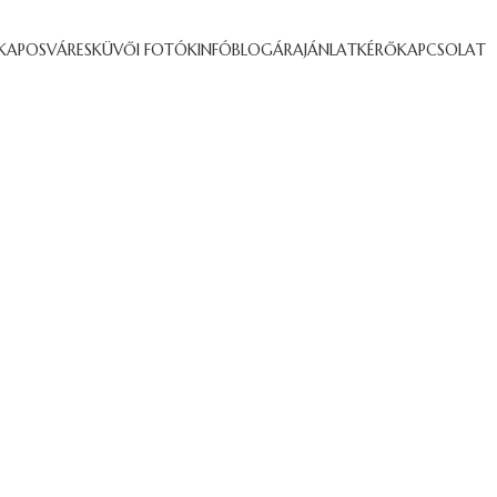
KAPOSVÁR
ESKÜVŐI FOTÓK
INFÓ
BLOG
ÁRAJÁNLATKÉRŐ
KAPCSOLAT