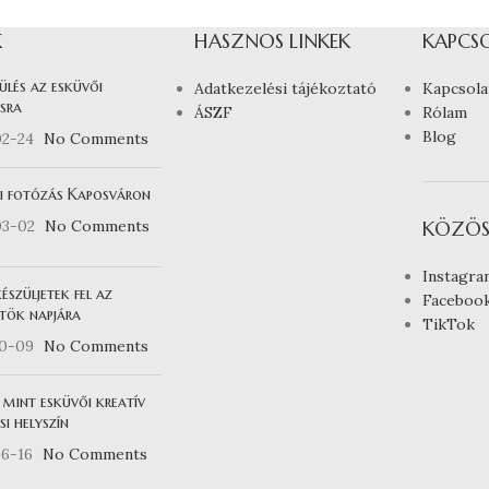
K
HASZNOS LINKEK
KAPCS
ülés az esküvői
Adatkezelési tájékoztató
Kapcsola
sra
ÁSZF
Rólam
Blog
02-24
No Comments
i fotózás Kaposváron
03-02
No Comments
KÖZÖS
Instagra
észüljetek fel az
Faceboo
tök napjára
TikTok
10-09
No Comments
 mint esküvői kreatív
i helyszín
6-16
No Comments