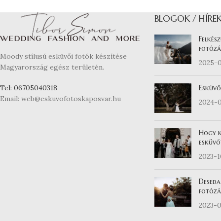
BLOGOK / HÍRE
Felkész
fotózá
Moody stílusú esküvői fotók készítése
2025-
Magyarország egész területén.
Esküvő
Tel: 06705040318
Email: web@eskuvofotoskaposvar.hu
2024-
Hogy k
esküvő
2023-
Deseda
fotózás
2023-0