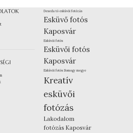
OLATOK
Deseda tó esküvői fotózás
Esküvő fotós
t
Kaposvár
Esküvői fotós
Esküvői fotós
Kaposvár
SÉGI
Esküvői fotós Somogy megye
m
Kreatív
k
esküvői
fotózás
Lakodalom
fotózás Kaposvár