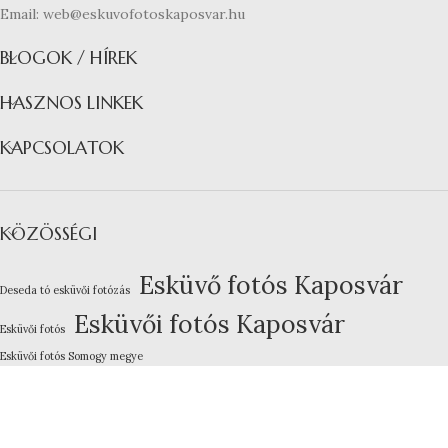
Email: web@eskuvofotoskaposvar.hu
BLOGOK / HÍREK
HASZNOS LINKEK
KAPCSOLATOK
KÖZÖSSÉGI
Esküvő fotós Kaposvár
Deseda tó esküvői fotózás
Esküvői fotós Kaposvár
Esküvői fotós
Esküvői fotós Somogy megye
Kreatív esküvői fotózás
Lakodalom fotózás Kaposvár